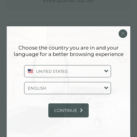
ÉVIER QUADRA 1220 050
ÉVIER QUADRA 1228 05X
Choose the country you are in and your
language for a better browsing experience
ÉVIER QUADRA 1229 050
UNITED STATES
ÉVIER QUADRA 1241 050
ENGLISH
CONTINUE
ÉVIER QUADRA 1243 050