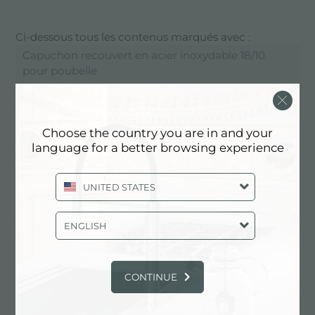
Ci-dessous tous les contenus marqués avec :
Capuchon recouvert en acier inoxydable 18/10
pour poubelle
CATALOGUE, PRODUITS:
CAPUCHON RECOUVERT EN
Choose the country you are in and your
ACIER INOXYDABLE 18/10 POUR
language for a better browsing experience
POUBELLE
UNITED STATES
ENGLISH
CONTINUE