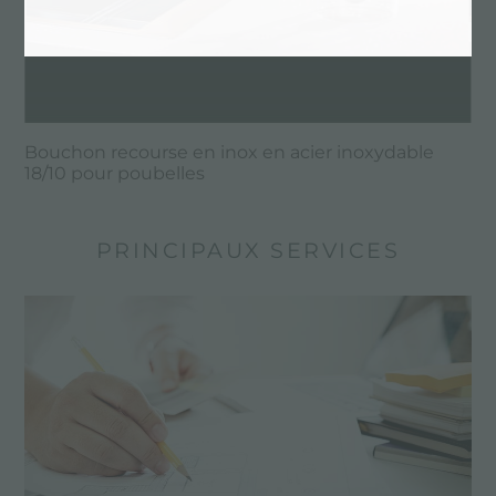
Bouchon recourse en inox en acier inoxydable
18/10 pour poubelles
PRINCIPAUX SERVICES