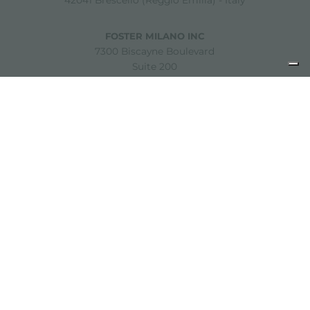
42041 Brescello (Reggio Emilia) - Italy
FOSTER MILANO INC
7300 Biscayne Boulevard
Suite 200
Miami, Florida
33138 USA
Copyright © 2019-2026 Foster S.p.A. Via M.S. Ottone, 18-20
42041 Brescello (Reggio Emilia) - Italy
P. Iva: 01072310350 | REA RE 11802 | Cap. Soc. 2.500.000 €
i.v.
Noites légales
politique de confidentialité
Cookie
policy
Décharge de responsabilité
Plan du site
Modifier les paramètres des cookies