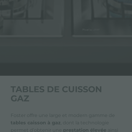
TABLES DE CUISSON
GAZ
Foster offre une large et modern gamme de
tables caisson à gaz
, dont la technologie
permet d’obtenir une
prestation élevée
ainsi