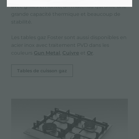
avec grilles en fonte, un matériau qui offre une
grande capacité thermique et beaucoup de
stabilité.
Les tables gaz Foster sont aussi disponibles en
acier inox avec traitement PVD dans les
couleurs
Gun Metal
,
Cuivre
et
Or
.
Tables de cuisson gaz