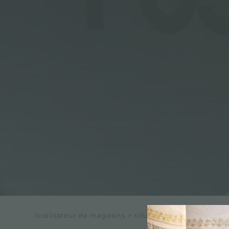
ACCESSOIRES ET COMPLÉMENTS
SUPPORT DE PRISE POUR ENCASTREMENT
CANAUX ÉQUIPÉS
ACCESSOIRES CANAUX ÉQUIPÉS
localisateur de magasins
>
silluzio sas