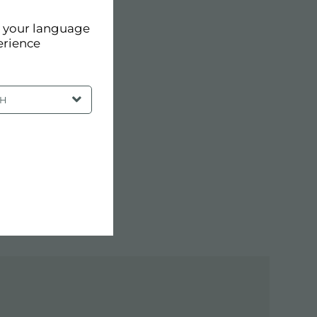
d your language
erience
SH