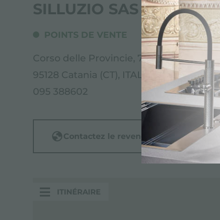
SILLUZIO SAS
POINTS DE VENTE
Corso delle Provincie, 77
95128 Catania (CT), ITALY
095 388602
Contactez le revendeur pour: ITALY
ITINÉRAIRE