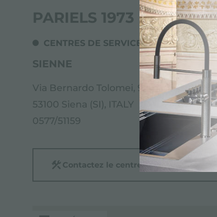
PARIELS 1973
CENTRES DE SERVICE
SIENNE
Via Bernardo Tolomei, 9
53100 Siena (SI), ITALY
0577/51159
Contactez le centre de service pour: 