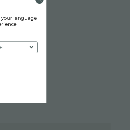
d your language
erience
SH