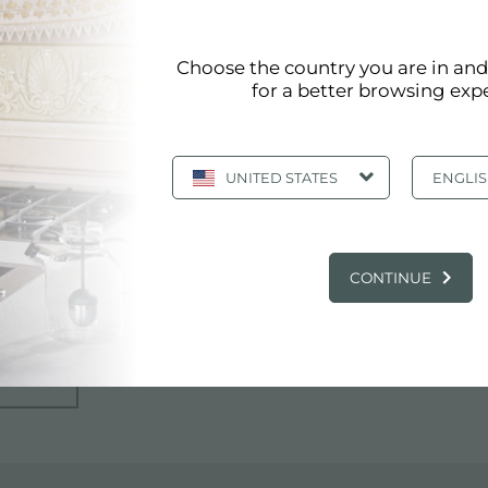
Choose the country you are in an
for a better browsing exp
UNITED STATES
ENGLI
CONTINUE
ITALY