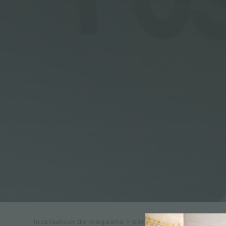
ACCESSOIRES ET COMPLÉMENTS
SUPPORT DE PRISE POUR ENCASTREMENT
CANAUX ÉQUIPÉS
ACCESSOIRES CANAUX ÉQUIPÉS
localisateur de magasins
>
pariels 1973