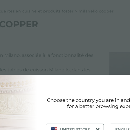
alités en cuisine et produits foster
>
milanello copper
 COPPER
n Milano, associée à la fonctionnalité des
les tables de cuisson Milanello, dans les
AISI 304 et PVD, avec 3 et 4 brûleurs en
 gaz sont équipées de brûleurs à haut
séparateur à anneaux en laiton. Grâce aux
Choose the country you are in an
t possible d'atteindre un rendement très
for a better browsing exp
conomies d'énergie allant jusqu'à 25 % par
ndard.
UNITED STATES
ENGLI