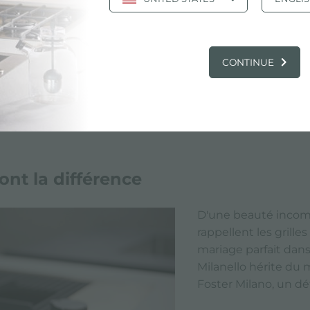
anello sont équipées d'un brûleur auxiliaire,
et d'un brûleur double. Dans la version
CONTINUE
 il y a également un brûleur rapide.
font la différence
D'une beauté incompa
rappellent les grille
mariage parfait dans 
Milanello hérite du
Foster Milano, un dé