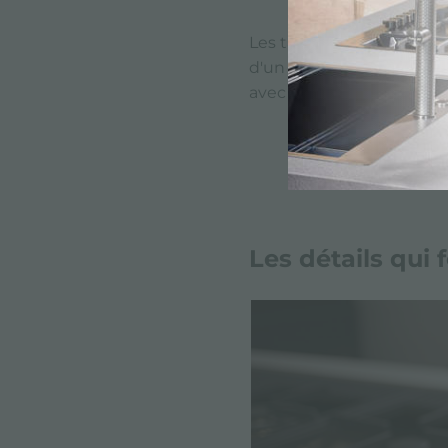
Les tables de cuisson Mil
d'un brûleur semi-rapide 
avec 4 brûleurs en ligne,
Les détails qui 