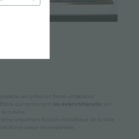
rable, les grilles en fonte ultraplates
s Balck qui recouvrent
les éviers Milanello
. Un
la cuisine.
 même important bouton métallique de la série
tail d'une classe incomparable.