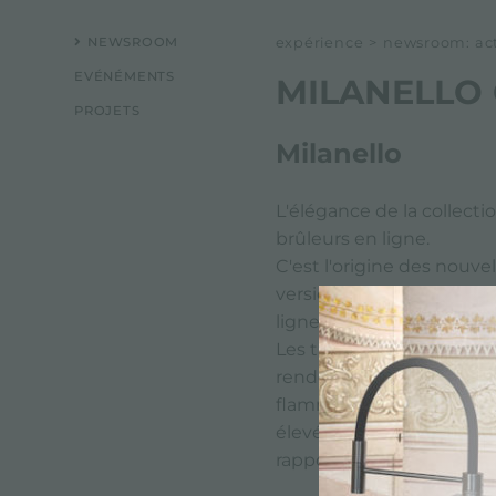
NEWSROOM
expérience
>
newsroom: actu
EVÉNÉMENTS
MILANELLO
PROJETS
Milanello
L'élégance de la collectio
brûleurs en ligne.
C'est l'origine des nouvel
versions en acier brossé 
ligne.
Les tables de cuisson au
rendement AEO, avec un 
flammes inclinées, il es
élevé, en réalisant des é
rapport aux brûleurs sta