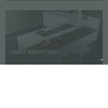
TABLE INDUCTION
précédent :
plus de place sur le plan de travail
suivant :
pvd by foster
newsroom: actualités en cuisine et produits foster