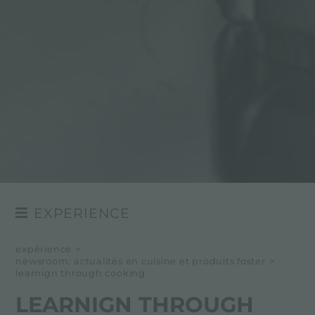
EXPERIENCE
NEWSROOM
expérience
>
newsroom: actualités en cuisine et produits foster
>
EVÉNÉMENTS
learnign through cooking
PROJETS
LEARNIGN THROUGH