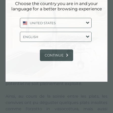
Choose the country you are in and your
En collaboration avec le chef Gianni Brighenti, les
language for a better browsing experience
électroménagersFoster ont pris vie lors d'une
soirée à la maison Poros.
UNITED STATES
Pour l'occasion, les invités ont eu l'occasion de
ENGLISH
toucher et de connaître de plus près certains
électroménagers Foster dont l'utilisation est de
plus en plus fréquente.
CONTINUE
La cellule de refroidissement rapide et le four à
vapeur, désormais incontournables dans nos
cuisines, sont souvent utilisés sans que leur
potentiel ne soit pleinement exploité.
Ainsi, au cours de la soirée entre les plats, les
convives ont pu déguster quelques plats insolites
comme l'orzotto in vasocottura, mais aussi