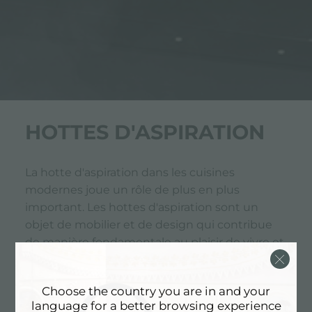
HOTTES D'ASPIRATION
La hotte d'aspiration dans les cuisines
modernes joue un rôle de plus en plus
important. Les hottes d'aspiration sont un
objet de mobilier et de design qui contribue
de manière fondamentale au plaisir de vivre et
d'utiliser la cuisine. Les hottes d'aspiration
Foster sont conformes au principe esthétique
Choose the country you are in and your
et fonctionnel et rappellent parfaitement les
language for a better browsing experience
canons du design moderne, avec des