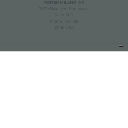
FOSTER MILANO INC
7300 Biscayne Boulevard
Suite 200
Miami, Florida
33138 USA
Copyright © 2019-2026 Foster S.p.A. Via M.S. Ottone, 18-20
42041 Brescello (Reggio Emilia) - Italy
P. Iva: 01072310350 | REA RE 11802 | Cap. Soc. 2.500.000 €
i.v.
Noites légales
politique de confidentialité
Cookie
policy
Décharge de responsabilité
Plan du site
Modifier les paramètres des cookies