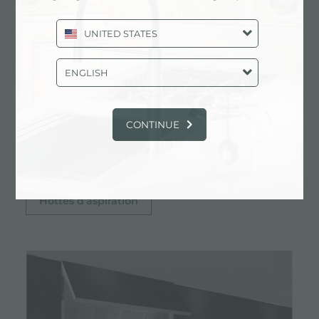
performances efficaces et une construction de
UNITED STATES
haute qualité réalisées en Italie.
Dans notre gamme de hottes d'aspiration, il
sera possible de trouverez les hottes
ENGLISH
dissimulées dans la partie supérieure,
caractérisées par le design et l'élégance des
finitions. Les hottes d'aspiration de cuisine de
CONTINUE
Foster comprennent également des hottes
d'aspiration en acier inoxydable AISI 304.
Hottes d'aspiration