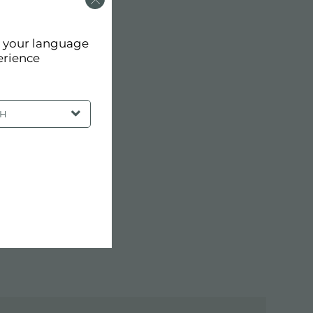
d your language
erience
SH