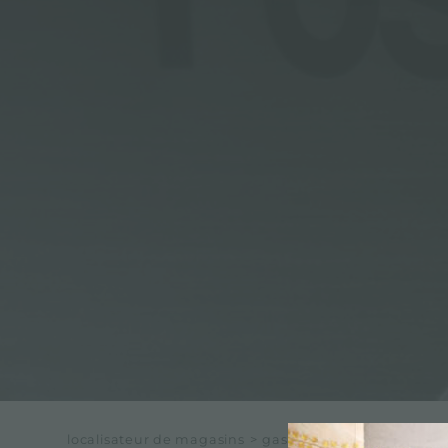
ACCESSOIRES ET COMPLÉMENTS
SUPPORT DE PRISE POUR ENCASTREMENT
CANAUX ÉQUIPÉS
ACCESSOIRES CANAUX ÉQUIPÉS
localisateur de magasins
>
gasperini mirko