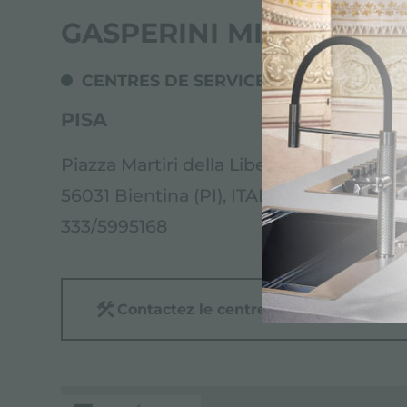
GASPERINI MIRKO
CENTRES DE SERVICE
PISA
Piazza Martiri della Libertà, 20
56031 Bientina (PI), ITALY
333/5995168
Contactez le centre de service pour: 