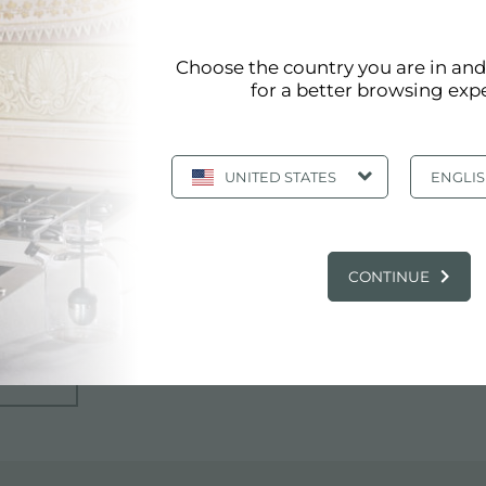
Choose the country you are in an
for a better browsing exp
UNITED STATES
ENGLI
CONTINUE
ITALY