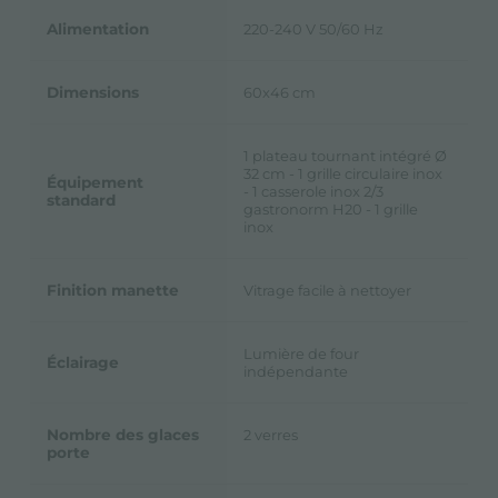
Alimentation
220-240 V 50/60 Hz
Dimensions
60x46 cm
1 plateau tournant intégré Ø
32 cm - 1 grille circulaire inox
Équipement
- 1 casserole inox 2/3
standard
gastronorm H20 - 1 grille
inox
Finition manette
Vitrage facile à nettoyer
Lumière de four
Éclairage
indépendante
Nombre des glaces
2 verres
porte