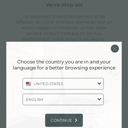
verre stop-sol
Le traitement d'assombrissement et de
réflexion du cristal extérieur donne au four un
aspect élégant et moderne. Le four reste
sombre lorsqu'il n'est pas en service,
parfaitement visible lorsqu'il est allumé.
Choose the country you are in and your
dégivrage automatique
language for a better browsing experience
Il est possible de décongeler non seulement en
fixant l'heure, mais aussi le type et le poids des
UNITED STATES
aliments.
ENGLISH
ventilation tangentielle
CONTINUE
La ventilation spéciale crée un flux d'air entre le