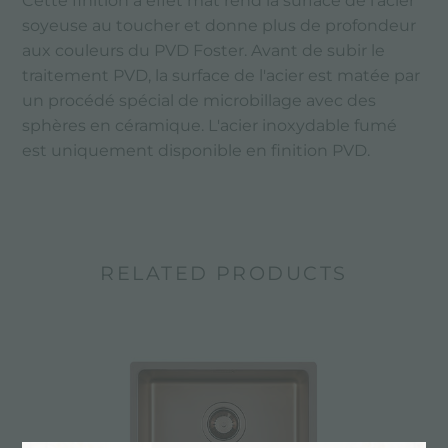
Cette finition à effet mat rend la surface de l'acier
soyeuse au toucher et donne plus de profondeur
aux couleurs du PVD Foster. Avant de subir le
traitement PVD, la surface de l'acier est matée par
un procédé spécial de microbillage avec des
sphères en céramique. L'acier inoxydable fumé
est uniquement disponible en finition PVD.
RELATED PRODUCTS