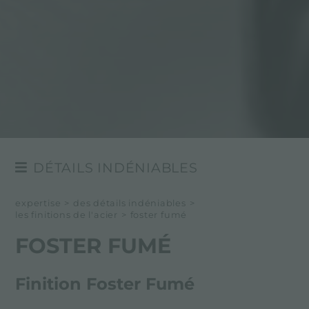
DÉTAILS INDÉNIABLES
BORDS D'INSTALLATION
expertise
>
des détails indéniables
>
les finitions de l'acier
>
foster fumé
LES FINITIONS DE L'ACIER
FOSTER FUMÉ
MATÉRIAUX SÉLECTIONNÉ
LES COULEURS DE L'ACIER
Finition Foster Fumé