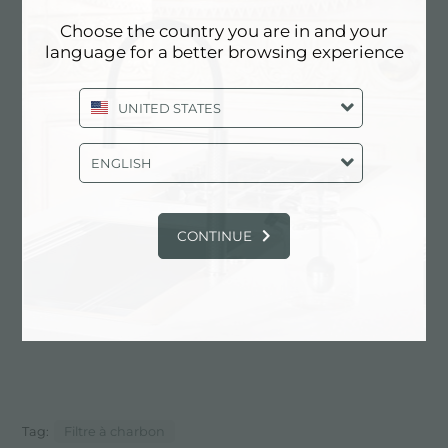
Détails
Choose the country you are in and your
language for a better browsing experience
UNITED STATES
Code de produit
9700527
ENGLISH
Type d'accessoire
Accessoires hottes
CONTINUE
Fiche technique
pdf
Tag:
Filtre à charbon