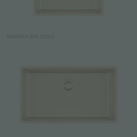
SMOKEY 500 GOLD