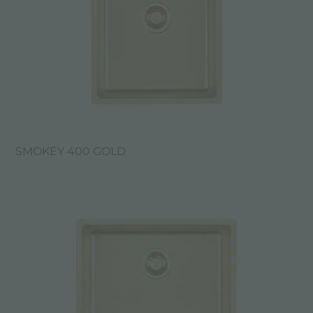
SMOKEY 400 GOLD