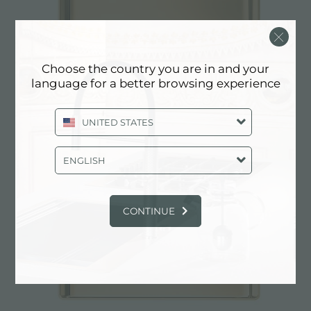
Choose the country you are in and your
language for a better browsing experience
Évier Phantom Gold
UNITED STATES
ENGLISH
CONTINUE