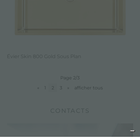
Évier Skin 800 Gold Sous Plan
Page 2/3
«
1
2
3
»
afficher tous
CONTACTS