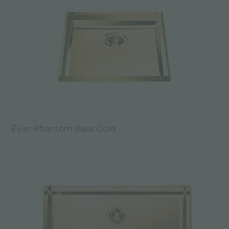
Évier Phantom Base Gold