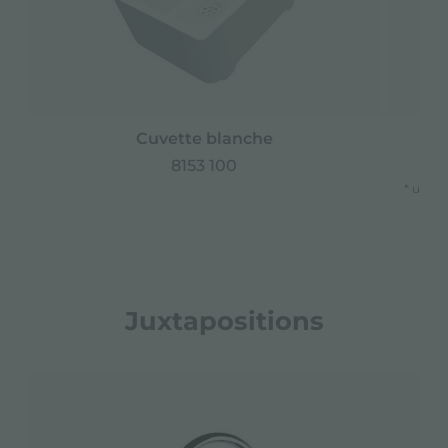
Cuvette blanche
8153 100
* uniq
Juxtapositions