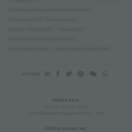
270x400mm
Évier en acier inoxydable taille 800x450 mm
Évier inox AISI 304 - finition brossée
Évier KE - R15 2205 850
eviers 80 cm
eviers bord d'installation sous-plan
...
eviers brossée foster
eviers finition brossée foster
partager
FOSTER S.P.A.
Via M.S. Ottone, 18-20
42041 Brescello (Reggio Emilia) - Italy
FOSTER MILANO INC