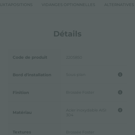
JUXTAPOSITIONS
VIDANGES OPTIONNELLES
ALTERNATIVES
Détails
Code de produit
2205850
Sous-plan
Bord d'installation
Brossée Foster
Finition
Acier inoxydable AISI
Matériau
304
Textures
Brossée Foster