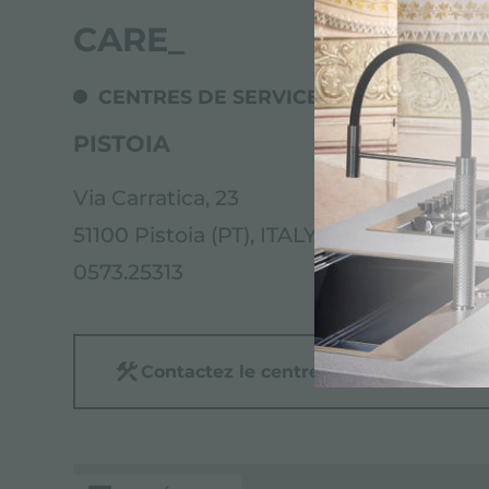
CARE_
CENTRES DE SERVICE
PISTOIA
Via Carratica, 23
51100 Pistoia (PT), ITALY
0573.25313
Contactez le centre de service pour: 