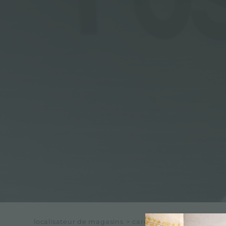
ACCESSOIRES ET COMPLÉMENTS
SUPPORT DE PRISE POUR ENCASTREMENT
CANAUX ÉQUIPÉS
ACCESSOIRES CANAUX ÉQUIPÉS
localisateur de magasins
>
care_