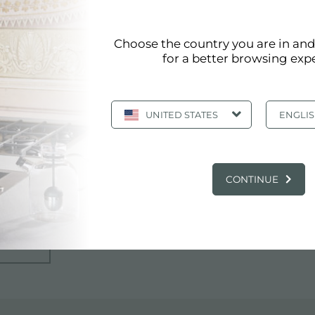
Choose the country you are in an
for a better browsing exp
UNITED STATES
ENGLI
CONTINUE
ITALY