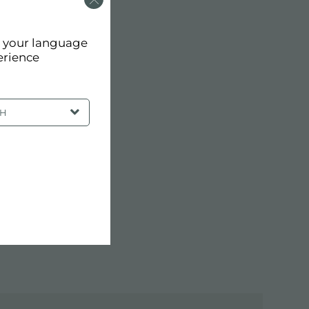
d your language
erience
SH