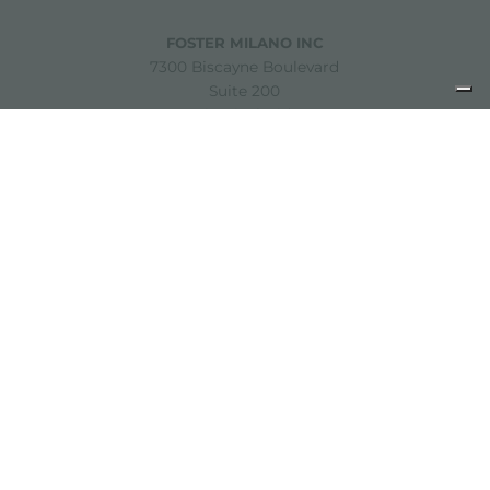
FOSTER MILANO INC
7300 Biscayne Boulevard
Suite 200
Miami, Florida
33138 USA
Copyright © 2019-2026 Foster S.p.A. Via M.S. Ottone, 18-20
42041 Brescello (Reggio Emilia) - Italy
P. Iva: 01072310350 | REA RE 11802 | Cap. Soc. 2.500.000 €
i.v.
Noites légales
politique de confidentialité
Cookie
policy
Décharge de responsabilité
Plan du site
Modifier les paramètres des cookies