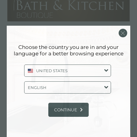
Bath & Kitchen Boutique
Choose the country you are in and your
POINTS DE VENTE
language for a better browsing experience
2750 NW 3rd Ave., Suite #13
UNITED STATES
33127 Miami (Florida), UNITED STATES
305-974-7282
ENGLISH
CONTINUE
Contactez le revendeur pour: UNITED
STATES