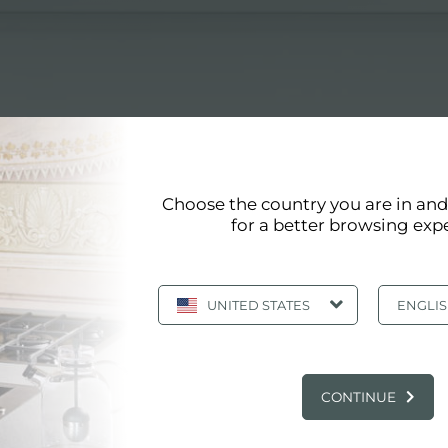
Choose the country you are in an
for a better browsing exp
INOXYDABLE
UNITED STATES
ENGLI
reils en acier inoxydable
NIABLES, LES FINITIONS DE L'ACIER: A
CONTINUE