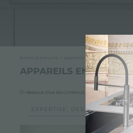
ACCESSOIRES ET COMPLÉMENTS
SUPPORT DE PRISE POUR ENCASTREMENT
CANAUX ÉQUIPÉS
ACCESSOIRES CANAUX ÉQUIPÉS
balises d'annuaire
>
appareils en acier inoxydable
APPAREILS EN ACIER 
Ci-dessous tous les contenus marqués avec :
appa
EXPERTISE, DES DÉTAILS INDÉ