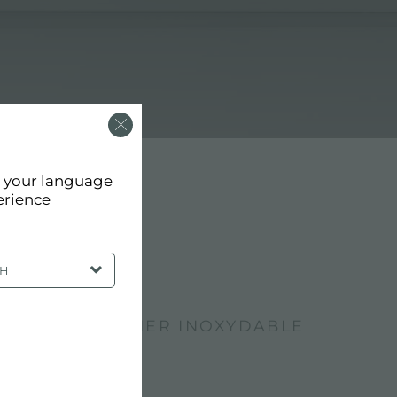
d your language
erience
SH
PPAREILS EN ACIER INOXYDABLE