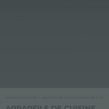
balises d'annuaire
>
appareils de cuisine italiens de luxe
APPAREILS DE CUISINE