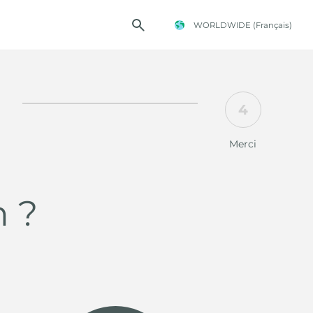
WORLDWIDE
(Français)
4
TE FOSTER
Merci
n ?