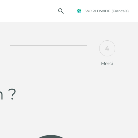
WORLDWIDE
(Français)
4
TE FOSTER
Merci
n ?